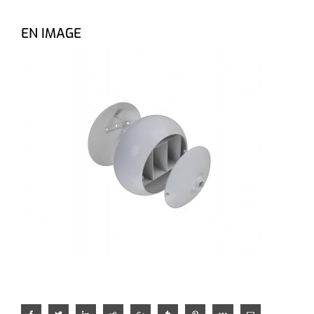
EN IMAGE
Facebook
Twitter
LinkedIn
Reddit
Google+
Tumblr
Pinterest
Vk
Email