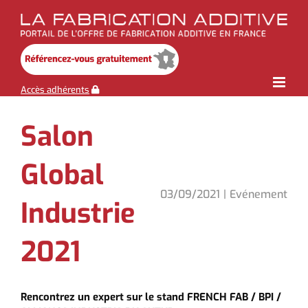
Skip
to
content
Accès adhérents
Salon
Global
03/09/2021
|
Evénement
Industrie
2021
Rencontrez un expert sur le stand FRENCH FAB / BPI /