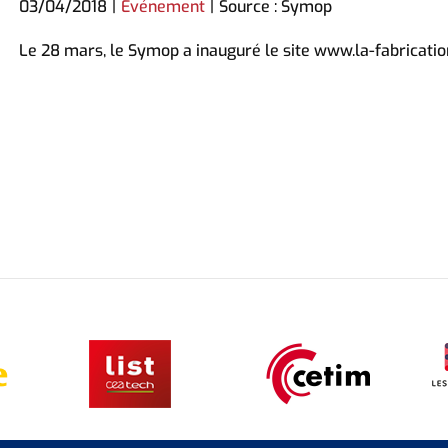
03/04/2018
|
Evénement
|
Source : Symop
Le 28 mars, le Symop a inauguré le site www.la-fabricatio